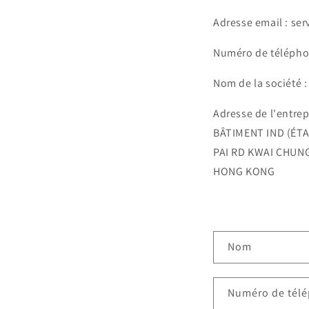
Adresse email : se
Numéro de télépho
Nom de la société 
Adresse de l'entre
BÂTIMENT IND (ÉTAP
PAI RD KWAI CHUN
HONG KONG
F
Nom
o
r
Numéro de tél
m