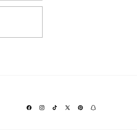
Facebook
Instagram
TikTok
X
Pinterest
Snapchat
(Twitter)