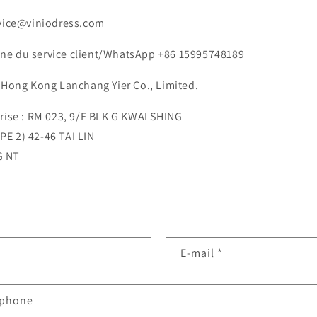
rvice@viniodress.com
ne du service client/WhatsApp +86 15995748189
: Hong Kong Lanchang Yier Co., Limited.
prise : RM 023, 9/F BLK G KWAI SHING
E 2) 42-46 TAI LIN
G NT
E-mail
*
éphone