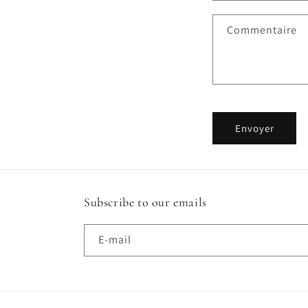
u
Commentaire
l
a
i
r
e
Envoyer
d
e
c
Subscribe to our emails
o
n
E-mail
t
a
c